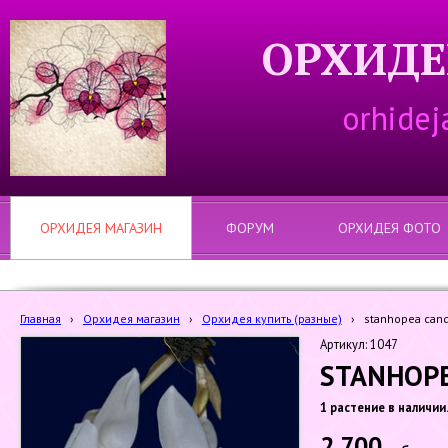
ОРХИДЕ
orhidej
ОРХИДЕЯ МАГАЗИН
ФОРУМ
ОРХИДЕЯ ФОТО
Главная
›
Орхидея магазин
›
Орхидея купить (разные)
›
stanhopea cand
Артикул: 1047
STANHOPE
1 растение в наличии
2 700