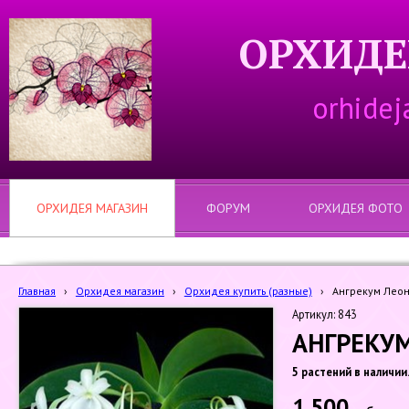
ОРХИДЕ
orhidej
ОРХИДЕЯ МАГАЗИН
ФОРУМ
ОРХИДЕЯ ФОТО
Главная
›
Орхидея магазин
›
Орхидея купить (разные)
›
Ангрекум Леони
Артикул: 843
АНГРЕКУМ
5 растений в наличии
1 500