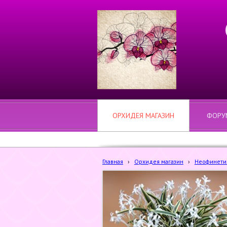
ОРХИДЕЯ МАГАЗИН
ФОРУ
Главная
›
Орхидея магазин
›
Неофинетия 