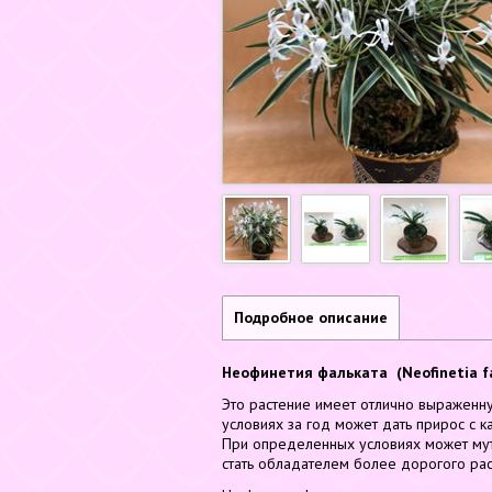
Подробное описание
Неофинетия фальката (Neofinetia f
Это растение имеет отлично выраженну
условиях за год может дать прирос с к
При определенных условиях может мути
стать обладателем более дорогого рас