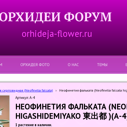
ОРХИДЕИ ФОРУМ
orhideja-flower.ru
М
ОРХИДЕЯ ФОТО
О НАС
ТЕМЫ
серповидная (Neofinetia falcata)
›
Неофинетия фальката (Neofinetia falcata h
Артикул: А-4
НЕОФИНЕТИЯ ФАЛЬКАТА (NEOF
HIGASHIDEMIYAKO 東出都 )(А-4
1 растение в наличии.