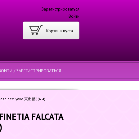
Зарегистрироваться
Войти
Корзина пуста
ВОЙТИ / ЗАРЕГИСТРИРОВАТЬСЯ
igashidemiyako 東出都 )(А-4)
INETIA FALCATA
)