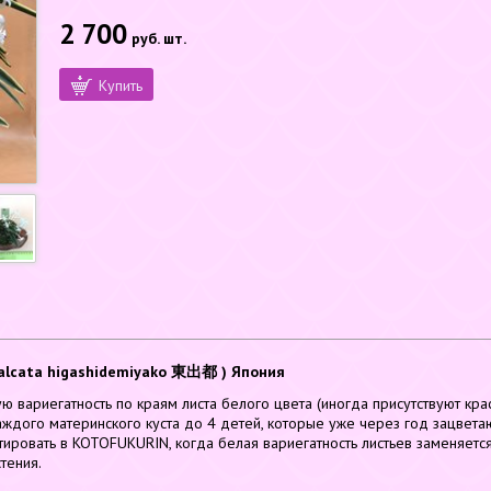
2 700
руб.
шт.
Купить
alcata higashidemiyako 東出都 ) Япония
ю вариегатность по краям листа белого цвета (иногда присутствуют кр
аждого материнского куста до 4 детей, которые уже через год зацветаю
ровать в KOTOFUKURIN, когда белая вариегатность листьев заменяется
тения.