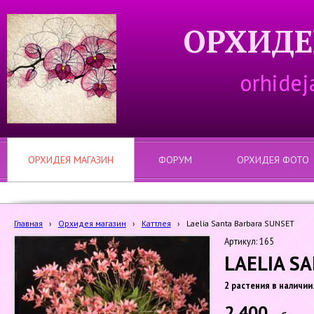
ОРХИДЕ
orhidej
ОРХИДЕЯ МАГАЗИН
ФОРУМ
ОРХИДЕЯ ФОТО
Главная
›
Орхидея магазин
›
Каттлея
›
Laelia Santa Barbara SUNSET
Артикул: 165
LAELIA S
2 растения в наличии
2 400