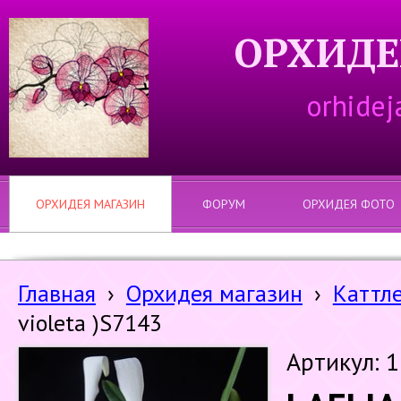
ОРХИДЕ
orhidej
ОРХИДЕЯ МАГАЗИН
ФОРУМ
ОРХИДЕЯ ФОТО
Главная
›
Орхидея магазин
›
Каттл
violeta )S7143
Артикул: 