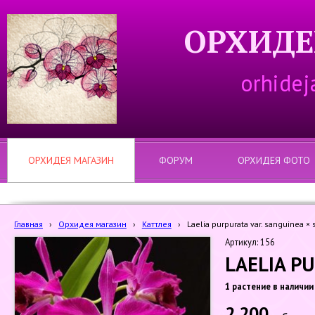
ОРХИДЕ
orhidej
ОРХИДЕЯ МАГАЗИН
ФОРУМ
ОРХИДЕЯ ФОТО
Главная
›
Орхидея магазин
›
Каттлея
›
Laelia purpurata var. sanguinea × 
Артикул: 156
LAELIA PU
1 растение в наличии
2 200