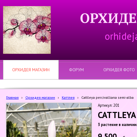
ОРХИДЕ
orhidej
ОРХИДЕЯ МАГАЗИН
ФОРУМ
ОРХИДЕЯ ФОТО
Главная
›
Орхидея магазин
›
Каттлея
›
Cattleya percivalliana semi-alba
Артикул: 201
CATTLEYA
3 растение в наличии
9 500