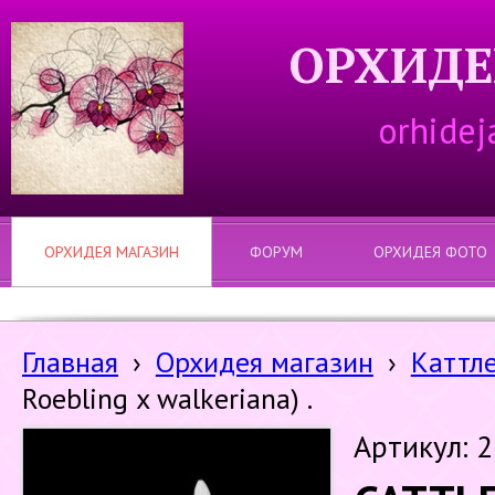
ОРХИДЕ
orhidej
ОРХИДЕЯ МАГАЗИН
ФОРУМ
ОРХИДЕЯ ФОТО
Главная
›
Орхидея магазин
›
Каттл
Roebling x walkeriana) .
Артикул: 