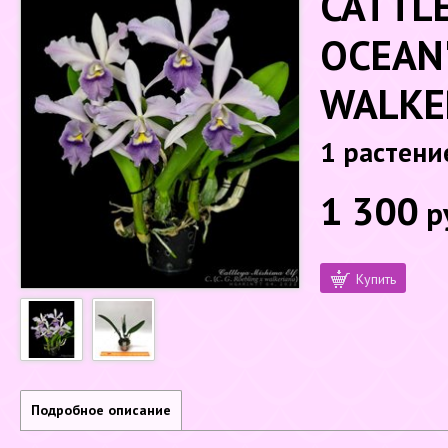
CATTLE
OCEAN'
WALKER
1 растени
1 300
р
Купить
Подробное описание