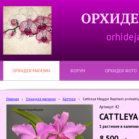
ОРХИДЕ
orhidej
ОРХИДЕЯ МАГАЗИН
ФОРУМ
ОРХИДЕЯ ФОТО
Главная
›
Орхидея магазин
›
Каттлея
›
Cattleya Maggie Raphael probabl
Артикул: 42
CATTLEYA
1 растение в наличии
8 500