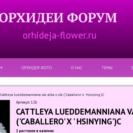
ОРХИДЕИ ФОРУМ
orhideja-flower.ru
М
ОРХИДЕЯ ФОТО
О НАС
ТЕМЫ
Cattleya lueddemanniana var. alba x sib ('Caballero' x ' Hsinying')C
Артикул: 126
CATTLEYA LUEDDEMANNIANA VAR
('CABALLERO' X ' HSINYING')C
1 растение в наличии.