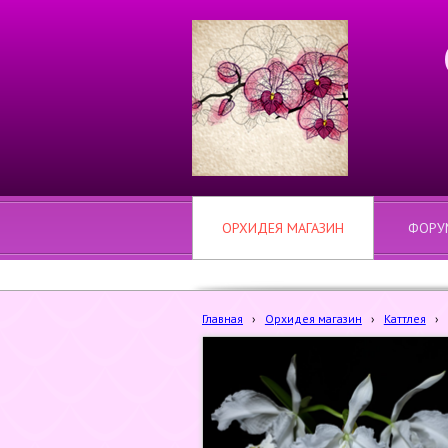
ОРХИДЕЯ МАГАЗИН
ФОРУ
Главная
›
Орхидея магазин
›
Каттлея
›