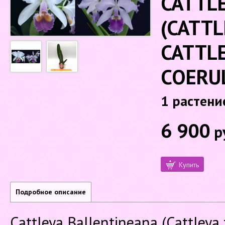
CATTL
(CATTL
CATTLE
COERU
1 растени
6 900
р
Купить
Подробное описание
Cattleya Ballentineana (Cattleya 