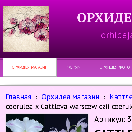
ОРХИДЕ
orhidej
ОРХИДЕЯ МАГАЗИН
ФОРУМ
ОРХИДЕЯ ФОТО
Главная
›
Орхидея магазин
›
Каттл
coerulea x Cattleya warscewiczii coerul
Артикул: 