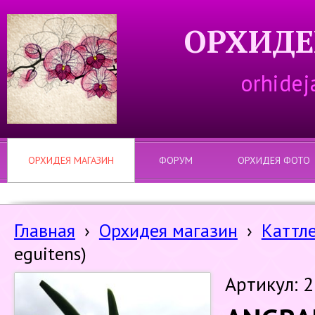
ОРХИДЕ
orhidej
ОРХИДЕЯ МАГАЗИН
ФОРУМ
ОРХИДЕЯ ФОТО
Главная
›
Орхидея магазин
›
Каттл
eguitens)
Артикул: 