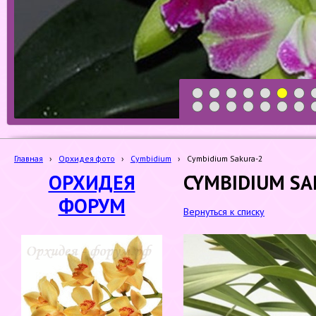
1
2
3
4
5
6
7
19
20
21
22
23
24
25
Главная
›
Орхидея фото
›
Cymbidium
›
Cymbidium Sakura-2
ОРХИДЕЯ
CYMBIDIUM SA
ФОРУМ
Вернуться к списку