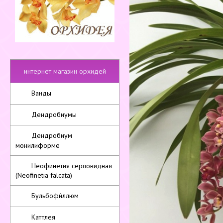
интернет магазин орхидей
Ванды
Дендробиумы
Дендробиум
монилиформе
Неофинетия серповидная
(Neofinetia falcata)
Бульбофи́ллюм
Каттлея