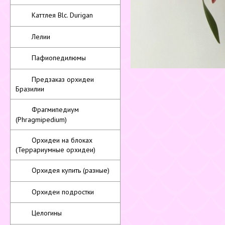
Каттлея Blc. Durigan
Лелии
Пафиопедилюмы
Предзаказ орхидеи
Бразилии
Фрагмипедиум
(Phragmipedium)
Орхидеи на блоках
(Террариумные орхидеи)
Орхидея купить (разные)
Орхидеи подростки
Целогины