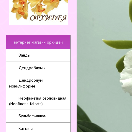
интернет магазин орхидей
Ванды
Дендробиумы
Дендробиум
монилиформе
Неофинетия серповидная
(Neofinetia falcata)
Бульбофи́ллюм
Каттлея