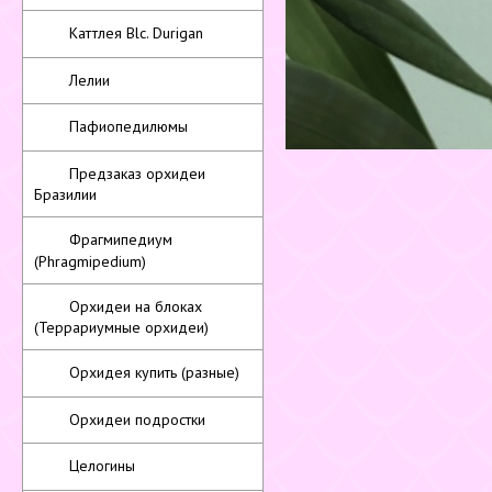
Каттлея Blc. Durigan
Лелии
Пафиопедилюмы
Предзаказ орхидеи
Бразилии
Фрагмипедиум
(Phragmipedium)
Орхидеи на блоках
(Террариумные орхидеи)
Орхидея купить (разные)
Орхидеи подростки
Целогины