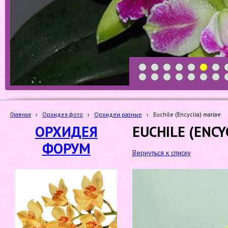
1
2
3
4
5
6
7
19
20
21
22
23
24
25
Главная
›
Орхидея фото
›
Орхидеи разные
›
Euchile (Encyclia) mariae
ОРХИДЕЯ
EUCHILE (ENCY
ФОРУМ
Вернуться к списку