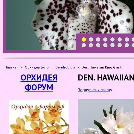
1
2
3
4
5
6
7
19
20
21
22
23
24
25
Главная
›
Орхидея фото
›
Dendrobium
›
Den. Hawaiian King Giant.
ОРХИДЕЯ
DEN. HAWAIIAN
ФОРУМ
Вернуться к списку