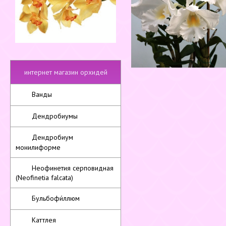
интернет магазин орхидей
Ванды
Дендробиумы
Дендробиум
монилиформе
Неофинетия серповидная
(Neofinetia falcata)
Бульбофи́ллюм
Каттлея