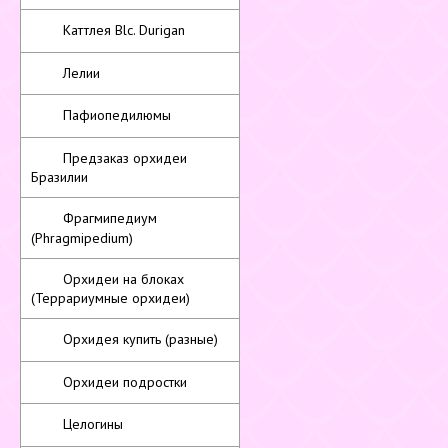
Каттлея Blc. Durigan
Лелии
Пафиопедилюмы
Предзаказ орхидеи
Бразилии
Фрагмипедиум
(Phragmipedium)
Орхидеи на блоках
(Террариумные орхидеи)
Орхидея купить (разные)
Орхидеи подростки
Целогины