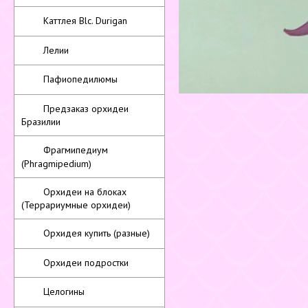
Каттлея Blc. Durigan
Лелии
Пафиопедилюмы
Предзаказ орхидеи
Бразилии
Фрагмипедиум
(Phragmipedium)
Орхидеи на блоках
(Террариумные орхидеи)
Орхидея купить (разные)
Орхидеи подростки
Целогины