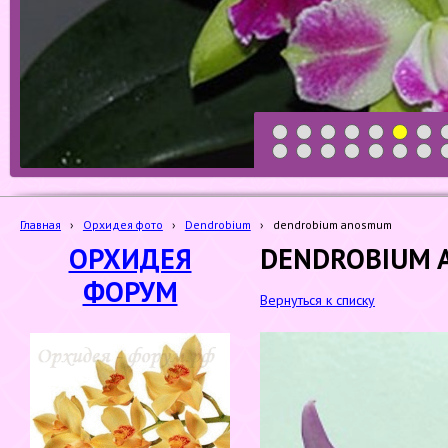
1
2
3
4
5
6
7
19
20
21
22
23
24
25
Главная
›
Орхидея фото
›
Dendrobium
›
dendrobium anosmum
ОРХИДЕЯ
DENDROBIUM
ФОРУМ
Вернуться к списку