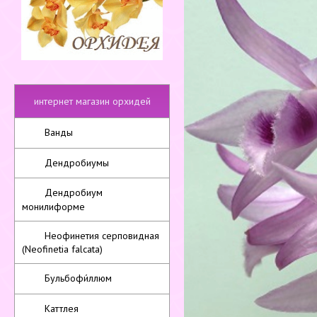
интернет магазин орхидей
Ванды
Дендробиумы
Дендробиум
монилиформе
Неофинетия серповидная
(Neofinetia falcata)
Бульбофи́ллюм
Каттлея