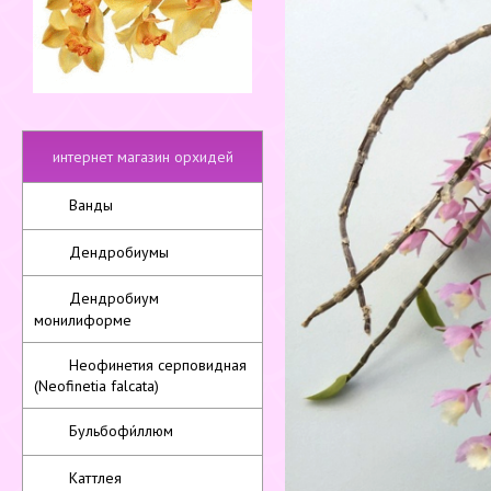
интернет магазин орхидей
Ванды
Дендробиумы
Дендробиум
монилиформе
Неофинетия серповидная
(Neofinetia falcata)
Бульбофи́ллюм
Каттлея