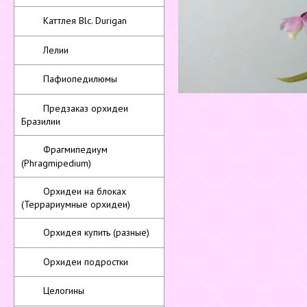
Каттлея Blc. Durigan
Лелии
Пафиопедилюмы
Предзаказ орхидеи
Бразилии
Фрагмипедиум
(Phragmipedium)
Орхидеи на блоках
(Террариумные орхидеи)
Орхидея купить (разные)
Орхидеи подростки
Целогины