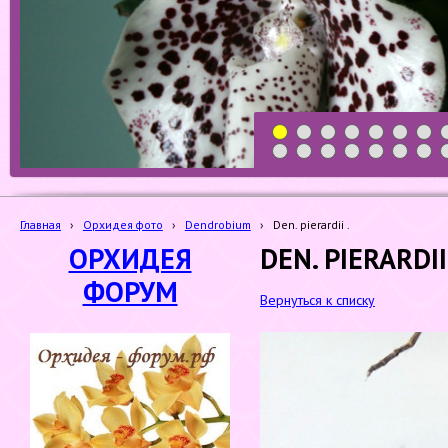
1
2
3
4
5
6
7
19
20
21
22
23
24
25
Главная
›
Орхидея фото
›
Dendrobium
›
Den. pierardii .
ОРХИДЕЯ
DEN. PIERARDII 
ФОРУМ
Вернуться к списку