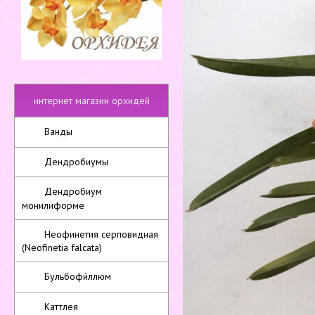
интернет магазин орхидей
Ванды
Дендробиумы
Дендробиум
монилиформе
Неофинетия серповидная
(Neofinetia falcata)
Бульбофи́ллюм
Каттлея