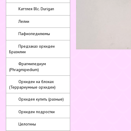
Каттлея Blc. Durigan
Лелии
Пафиопедилюмы
Предзаказ орхидеи
Бразилии
Фрагмипедиум
(Phragmipedium)
Орхидеи на блоках
(Террариумные орхидеи)
Орхидея купить (разные)
Орхидеи подростки
Целогины