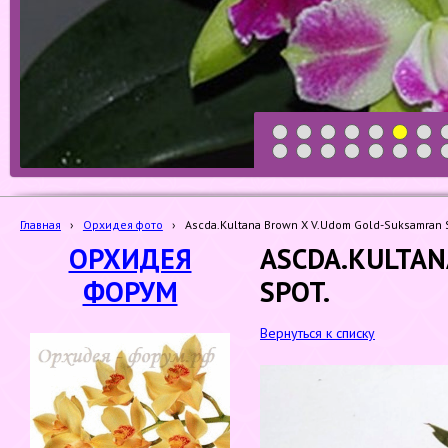
1
2
3
4
5
6
7
19
20
21
22
23
24
25
Главная
›
Орхидея фото
›
Ascda.Kultana Brown X V.Udom Gold-Suksamran 
ОРХИДЕЯ
ASCDA.KULTA
ФОРУМ
SPOT.
Вернуться к списку