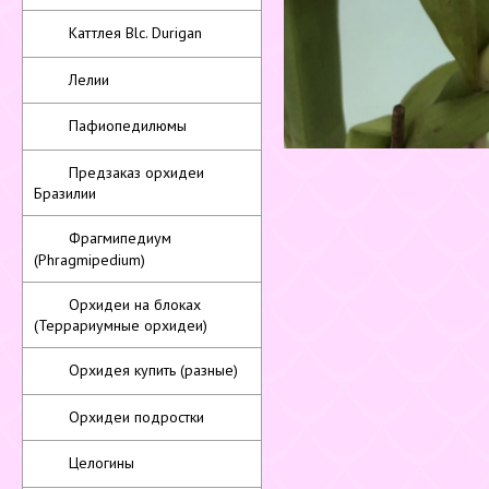
Каттлея Blc. Durigan
Лелии
Пафиопедилюмы
Предзаказ орхидеи
Бразилии
Фрагмипедиум
(Phragmipedium)
Орхидеи на блоках
(Террариумные орхидеи)
Орхидея купить (разные)
Орхидеи подростки
Целогины