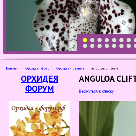
1
2
3
4
5
6
7
19
20
21
22
23
24
25
Главная
›
Орхидея фото
›
Орхидеи разные
›
anguloa cliftonii
ОРХИДЕЯ
ANGULOA CLIF
ФОРУМ
Вернуться к списку