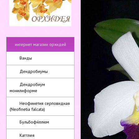
интернет магазин орхидей
Ванды
Дендробиумы
Дендробиум
монилиформе
Неофинетия серповидная
(Neofinetia falcata)
Бульбофи́ллюм
Каттлея