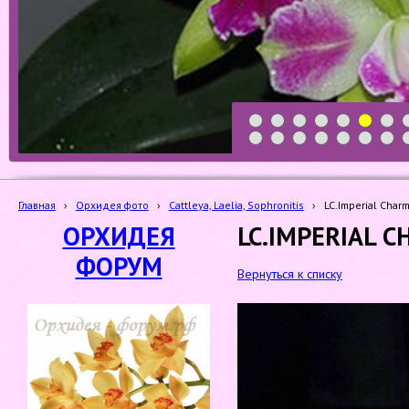
1
2
3
4
5
6
7
19
20
21
22
23
24
25
Главная
›
Орхидея фото
›
Cattleya, Laelia, Sophronitis
›
LC.Imperial Charm
ОРХИДЕЯ
LC.IMPERIAL C
ФОРУМ
Вернуться к списку