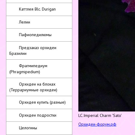
Каттлея Blc. Durigan
Лелии
Пафиопедилюмы
Предзаказ орхидеи
Бразилии
Фрагмипедиум
(Phragmipedium)
Орхидеи на блоках
(Террариумные орхидеи)
Орхидея купить (разные)
Орхидеи подростки
LC.Imperial Charm 'Sato'
Орхидеи-форум.рф
Целогины