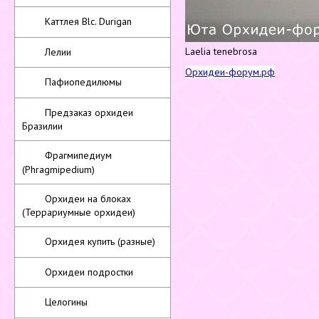
Каттлея Blc. Durigan
Laelia tenebrosa
Лелии
Орхидеи-форум.рф
Пафиопедилюмы
Предзаказ орхидеи
Бразилии
Фрагмипедиум
(Phragmipedium)
Орхидеи на блоках
(Террариумные орхидеи)
Орхидея купить (разные)
Орхидеи подростки
Целогины