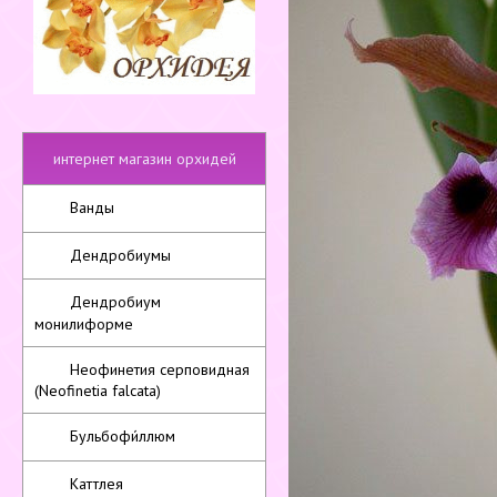
интернет магазин орхидей
Ванды
Дендробиумы
Дендробиум
монилиформе
Неофинетия серповидная
(Neofinetia falcata)
Бульбофи́ллюм
Каттлея