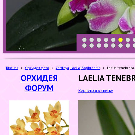
1
2
3
4
5
6
7
19
20
21
22
23
24
25
Главная
›
Орхидея фото
›
Cattleya, Laelia, Sophronitis
›
Laelia tenebrosa
ОРХИДЕЯ
LAELIA TENEB
ФОРУМ
Вернуться к списку