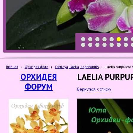
1
2
3
4
5
6
7
19
20
21
22
23
24
25
Главная
›
Орхидея фото
›
Cattleya, Laelia, Sophronitis
›
Laelia purpurata 
ОРХИДЕЯ
LAELIA PURPUR
ФОРУМ
Вернуться к списку