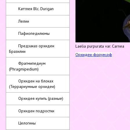
Каттлея Blc. Durigan
Лелии
Пафиопедилюмы
Предзаказ орхидеи
Laelia purpurata var. Carnea
Бразилии
Орхидеи-форум.рф
Фрагмипедиум
(Phragmipedium)
Орхидеи на блоках
(Террариумные орхидеи)
Орхидея купить (разные)
Орхидеи подростки
Целогины