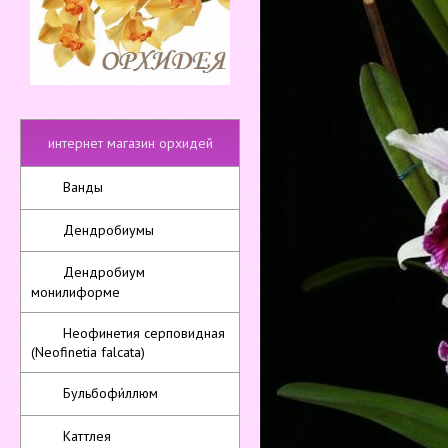
интернет магазин орхидей
Ванды
Дендробиумы
Дендробиум
монилиформе
Неофинетия серповидная
(Neofinetia falcata)
Бульбофи́ллюм
Каттлея