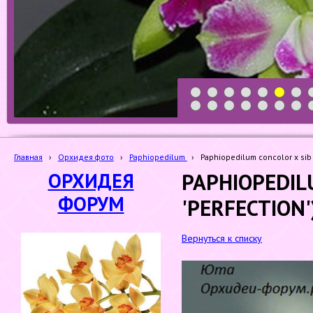
1
2
3
4
5
6
7
19
20
21
22
23
24
25
Главная
›
Орхидея фото
›
Paphiopedilum
›
Paphiopedilum concolor x sib (
ОРХИДЕЯ
PAPHIOPEDILU
ФОРУМ
'PERFECTION'
Вернуться к списку