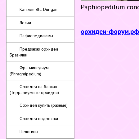
Paphiopedilum conco
Каттлея Blc. Durigan
Лелии
орхидеи-форум.р
Пафиопедилюмы
Предзаказ орхидеи
Бразилии
Фрагмипедиум
(Phragmipedium)
Орхидеи на блоках
(Террариумные орхидеи)
Орхидея купить (разные)
Орхидеи подростки
Целогины