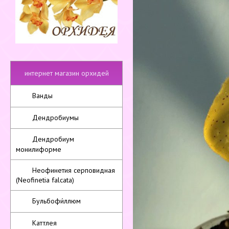
интернет магазин орхидей
Ванды
Дендробиумы
Дендробиум
монилиформе
Неофинетия серповидная
(Neofinetia falcata)
Бульбофи́ллюм
Каттлея