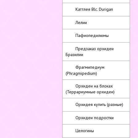
Каттлея Blc. Durigan
Лелии
Пафиопедилюмы
Предзаказ орхидеи
Бразилии
Фрагмипедиум
(Phragmipedium)
Орхидеи на блоках
(Террариумные орхидеи)
Орхидея купить (разные)
Орхидеи подростки
Целогины