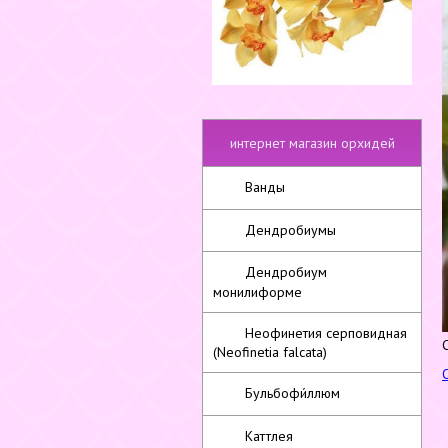
интернет магазин орхидей
Ванды
Дендробиумы
Дендробиум
монилиформе
Неофинетия серповидная
(Neofinetia falcata)
Бульбофи́ллюм
Каттлея