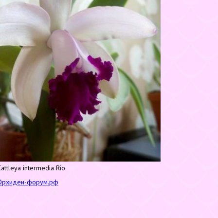
Cattleya intermedia Rio
Орхидеи-форум.рф