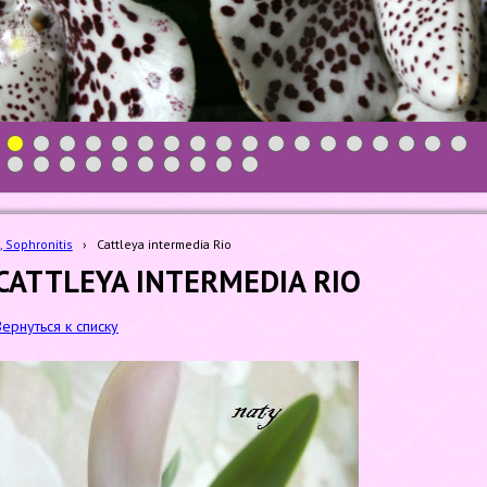
1
2
3
4
5
6
7
8
9
10
11
12
13
14
15
16
17
18
19
20
21
22
23
24
25
26
27
28
a, Sophronitis
›
Cattleya intermedia Rio
CATTLEYA INTERMEDIA RIO
Вернуться к списку