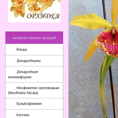
интернет магазин орхидей
Ванды
Дендробиумы
Дендробиум
монилиформе
Неофинетия серповидная
(Neofinetia falcata)
Бульбофи́ллюм
Каттлея