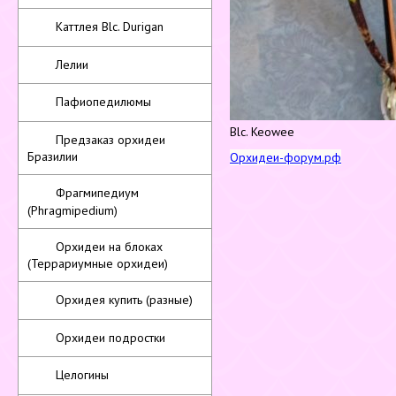
Каттлея Blc. Durigan
Лелии
Пафиопедилюмы
Blc. Keowee
Предзаказ орхидеи
Бразилии
Орхидеи-форум.рф
Фрагмипедиум
(Phragmipedium)
Орхидеи на блоках
(Террариумные орхидеи)
Орхидея купить (разные)
Орхидеи подростки
Целогины