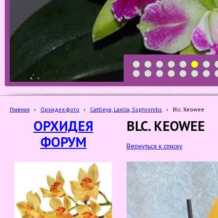
1
2
3
4
5
6
7
19
20
21
22
23
24
25
Главная
›
Орхидея фото
›
Cattleya, Laelia, Sophronitis
›
Blc. Keowee
ОРХИДЕЯ
BLC. KEOWEE
ФОРУМ
Вернуться к списку