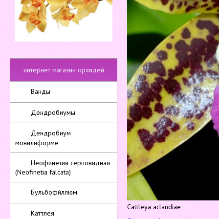
интернет магазин орхидей
Ванды
Дендробиумы
Дендробиум
монилиформе
Неофинетия серповидная
(Neofinetia falcata)
Бульбофи́ллюм
Сattleya aclandiae
Каттлея