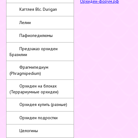
Орхидеи-форум.рф
Каттлея Blc. Durigan
Лелии
Пафиопедилюмы
Предзаказ орхидеи
Бразилии
Фрагмипедиум
(Phragmipedium)
Орхидеи на блоках
(Террариумные орхидеи)
Орхидея купить (разные)
Орхидеи подростки
Целогины