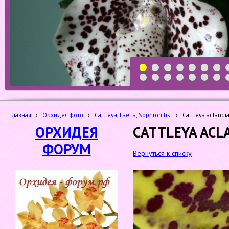
1
2
3
4
5
6
7
19
20
21
22
23
24
25
Главная
›
Орхидея фото
›
Cattleya, Laelia, Sophronitis.
›
Сattleya aclandi
ОРХИДЕЯ
СATTLEYA ACL
ФОРУМ
Вернуться к списку