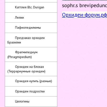
sophr.s brevipedunc
Каттлея Blc. Durigan
Орхидеи-форум.рф
Лелии
Пафиопедилюмы
Предзаказ орхидеи
Бразилии
Фрагмипедиум
(Phragmipedium)
Орхидеи на блоках
(Террариумные орхидеи)
Орхидея купить (разные)
Орхидеи подростки
Целогины