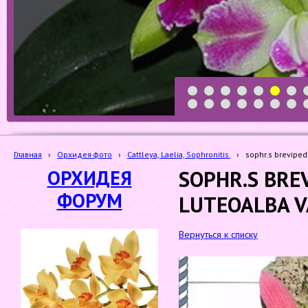
1
2
3
4
5
6
7
19
20
21
22
23
24
25
Главная
›
Орхидея фото
›
Cattleya, Laelia, Sophronitis.
›
sophr.s breviped
ОРХИДЕЯ
SOPHR.S BRE
ФОРУМ
LUTEOALBA V
Вернуться к списку