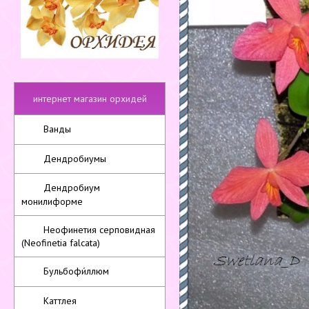
интернет магазин орхидей
Ванды
Дендробиумы
Дендробиум
монилиформе
Неофинетия серповидная
(Neofinetia falcata)
Бульбофи́ллюм
Каттлея