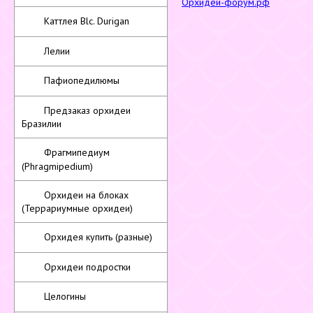
Орхидеи-форум.рф
Каттлея Blc. Durigan
Лелии
Пафиопедилюмы
Предзаказ орхидеи
Бразилии
Фрагмипедиум
(Phragmipedium)
Орхидеи на блоках
(Террариумные орхидеи)
Орхидея купить (разные)
Орхидеи подростки
Целогины