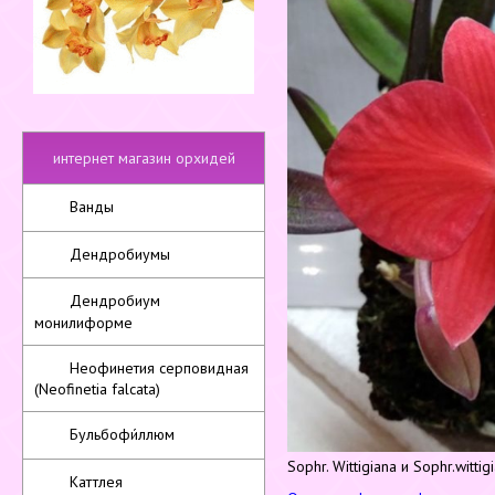
интернет магазин орхидей
Ванды
Дендробиумы
Дендробиум
монилиформе
Неофинетия серповидная
(Neofinetia falcata)
Бульбофи́ллюм
Sophr. Wittigiana и Sophr.wittig
Каттлея