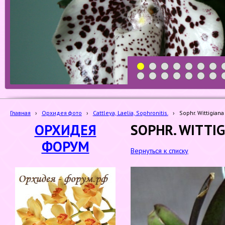
1
2
3
4
5
6
7
19
20
21
22
23
24
25
Главная
›
Орхидея фото
›
Cattleya, Laelia, Sophronitis.
›
Sophr. Wittigiana
ОРХИДЕЯ
SOPHR. WITTI
ФОРУМ
Вернуться к списку