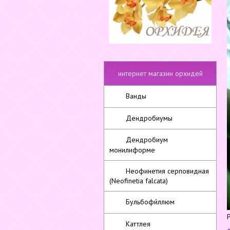
интернет магазин орхидей
Ванды
Дендробиумы
Дендробиум
монилиформе
Неофинетия серповидная
(Neofinetia falcata)
Бульбофи́ллюм
Каттлея