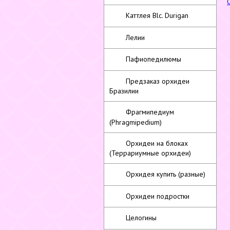
Каттлея Blc. Durigan
Лелии
Пафиопедилюмы
Предзаказ орхидеи
Бразилии
Фрагмипедиум
(Phragmipedium)
Орхидеи на блоках
(Террариумные орхидеи)
Орхидея купить (разные)
Орхидеи подростки
Целогины