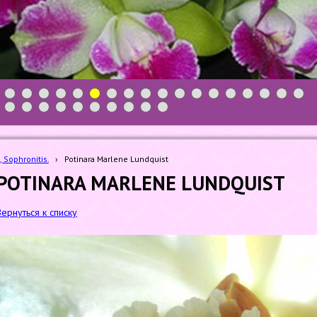
1
2
3
4
5
6
7
8
9
10
11
12
13
14
15
16
17
18
19
20
21
22
23
24
25
26
27
28
, Sophronitis.
›
Potinara Marlene Lundquist
POTINARA MARLENE LUNDQUIST
Вернуться к списку