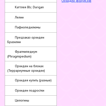
Орхидеи-форум.рф
Каттлея Blc. Durigan
Лелии
Пафиопедилюмы
Предзаказ орхидеи
Бразилии
Фрагмипедиум
(Phragmipedium)
Орхидеи на блоках
(Террариумные орхидеи)
Орхидея купить (разные)
Орхидеи подростки
Целогины