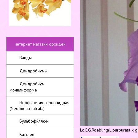
интернет магазин орхидей
Ванды
Дендробиумы
Дендробиум
монилиформе
Неофинетия серповидная
(Neofinetia falcata)
Бульбофи́ллюм
Lc.C.G.Roebling(L.purpurata x g
Каттлея