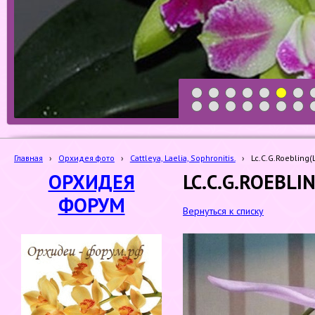
1
2
3
4
5
6
7
19
20
21
22
23
24
25
Главная
›
Орхидея фото
›
Cattleya, Laelia, Sophronitis.
›
Lc.C.G.Roebling(
ОРХИДЕЯ
LC.C.G.ROEBLI
ФОРУМ
Вернуться к списку