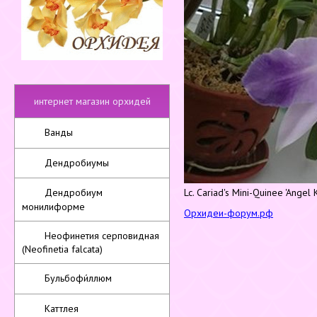
интернет магазин орхидей
Ванды
Дендробиумы
Дендробиум
Lc. Cariad's Mini-Quinee 'Angel 
монилиформе
Орхидеи-форум.рф
Неофинетия серповидная
(Neofinetia falcata)
Бульбофи́ллюм
Каттлея