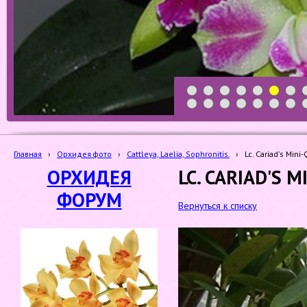
1
2
3
4
5
6
7
19
20
21
22
23
24
25
Главная
›
Орхидея фото
›
Cattleya, Laelia, Sophronitis.
›
Lc. Cariad's Mini
ОРХИДЕЯ
LC. CARIAD'S M
ФОРУМ
Вернуться к списку