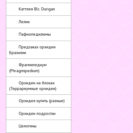
Каттлея Blc. Durigan
Лелии
Пафиопедилюмы
Предзаказ орхидеи
Бразилии
Фрагмипедиум
(Phragmipedium)
Орхидеи на блоках
(Террариумные орхидеи)
Орхидея купить (разные)
Орхидеи подростки
Целогины