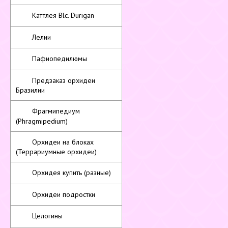
Каттлея Blc. Durigan
Лелии
Пафиопедилюмы
Предзаказ орхидеи
Бразилии
Фрагмипедиум
(Phragmipedium)
Орхидеи на блоках
(Террариумные орхидеи)
Орхидея купить (разные)
Орхидеи подростки
Целогины