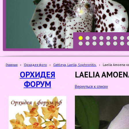
1
2
3
4
5
6
7
19
20
21
22
23
24
25
Главная
›
Орхидея фото
›
Cattleya, Laelia, Sophronitis.
›
Laelia Amoena va
ОРХИДЕЯ
LAELIA AMOEN
ФОРУМ
Вернуться к списку