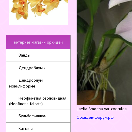
интернет магазин орхидей
Ванды
Дендробиумы
Дендробиум
монилиформе
Неофинетия серповидная
(Neofinetia falcata)
Laelia Amoena var. coerulea
Бульбофи́ллюм
Орхидеи-форум.рф
Каттлея