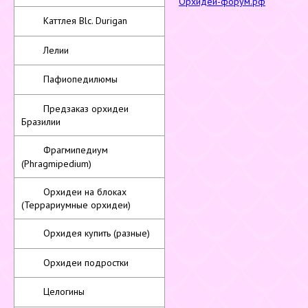
Орхидеи-форум.рф
Каттлея Blc. Durigan
Лелии
Пафиопедилюмы
Предзаказ орхидеи
Бразилии
Фрагмипедиум
(Phragmipedium)
Орхидеи на блоках
(Террариумные орхидеи)
Орхидея купить (разные)
Орхидеи подростки
Целогины