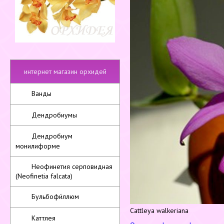
интернет магазин орхидей
Ванды
Дендробиумы
Дендробиум
монилиформе
Неофинетия серповидная
(Neofinetia falcata)
Бульбофи́ллюм
Cattleya walkeriana
Каттлея