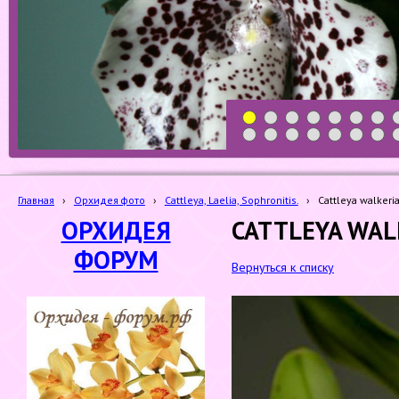
1
2
3
4
5
6
7
19
20
21
22
23
24
25
Главная
›
Орхидея фото
›
Cattleya, Laelia, Sophronitis.
›
Cattleya walkeri
ОРХИДЕЯ
CATTLEYA WAL
ФОРУМ
Вернуться к списку