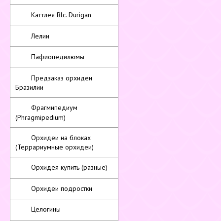
Каттлея Blc. Durigan
Лелии
Пафиопедилюмы
Предзаказ орхидеи
Бразилии
Фрагмипедиум
(Phragmipedium)
Орхидеи на блоках
(Террариумные орхидеи)
Орхидея купить (разные)
Орхидеи подростки
Целогины