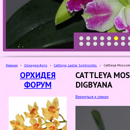
1
2
3
4
5
6
7
19
20
21
22
23
24
25
Главная
›
Орхидея фото
›
Cattleya, Laelia, Sophronitis.
›
Cattleya Moscomb
ОРХИДЕЯ
CATTLEYA MOS
ФОРУМ
DIGBYANA
Вернуться к списку