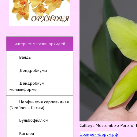
интернет магазин орхидей
Ванды
Дендробиумы
Дендробиум
монилиформе
Неофинетия серповидная
(Neofinetia falcata)
Бульбофи́ллюм
Cattleya Moscombe x Ports of 
Каттлея
Орхидеи-форум.рф