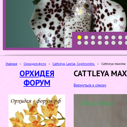
1
2
3
4
5
6
7
19
20
21
22
23
24
25
Главная
›
Орхидея фото
›
Cattleya, Laelia, Sophronitis.
›
Cattleya maxima
ОРХИДЕЯ
CATTLEYA MA
ФОРУМ
Вернуться к списку