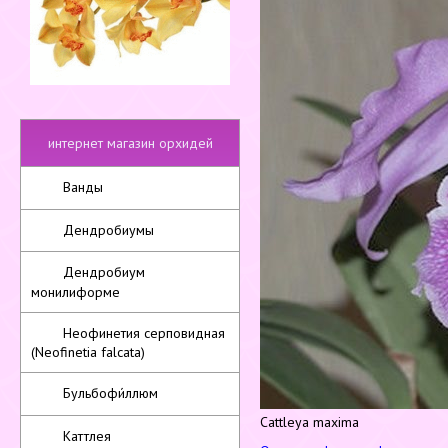
интернет магазин орхидей
Ванды
Дендробиумы
Дендробиум
монилиформе
Неофинетия серповидная
(Neofinetia falcata)
Бульбофи́ллюм
Cattleya maxima
Каттлея