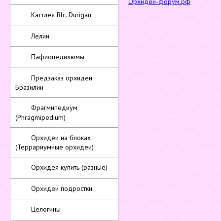
Орхидеи-форум.рф
Каттлея Blc. Durigan
Лелии
Пафиопедилюмы
Предзаказ орхидеи
Бразилии
Фрагмипедиум
(Phragmipedium)
Орхидеи на блоках
(Террариумные орхидеи)
Орхидея купить (разные)
Орхидеи подростки
Целогины