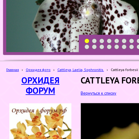
1
2
3
4
5
6
7
19
20
21
22
23
24
25
Главная
›
Орхидея фото
›
Cattleya, Laelia, Sophronitis.
›
Cattleya forbesii
ОРХИДЕЯ
CATTLEYA FORB
ФОРУМ
Вернуться к списку