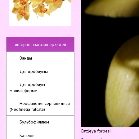
интернет магазин орхидей
Ванды
Дендробиумы
Дендробиум
монилиформе
Неофинетия серповидная
(Neofinetia falcata)
Бульбофи́ллюм
Cattleya forbesii
Каттлея