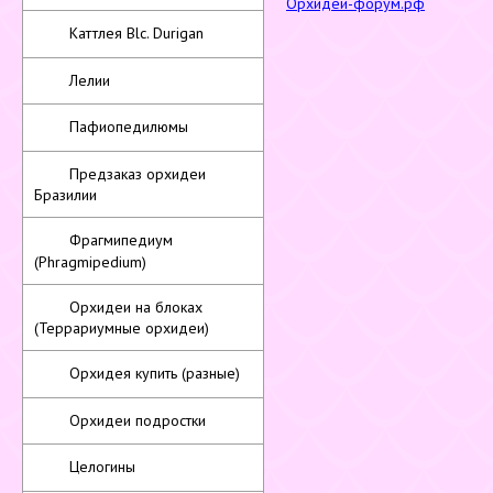
Орхидеи-форум.рф
Каттлея Blc. Durigan
Лелии
Пафиопедилюмы
Предзаказ орхидеи
Бразилии
Фрагмипедиум
(Phragmipedium)
Орхидеи на блоках
(Террариумные орхидеи)
Орхидея купить (разные)
Орхидеи подростки
Целогины