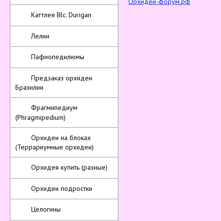
Орхидеи-форум.рф
Каттлея Blc. Durigan
Лелии
Пафиопедилюмы
Предзаказ орхидеи
Бразилии
Фрагмипедиум
(Phragmipedium)
Орхидеи на блоках
(Террариумные орхидеи)
Орхидея купить (разные)
Орхидеи подростки
Целогины