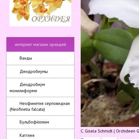
интернет магазин орхидей
Ванды
Дендробиумы
Дендробиум
монилиформе
Неофинетия серповидная
(Neofinetia falcata)
Бульбофи́ллюм
C. Gisela Schmidt ( Orchideen G
Каттлея