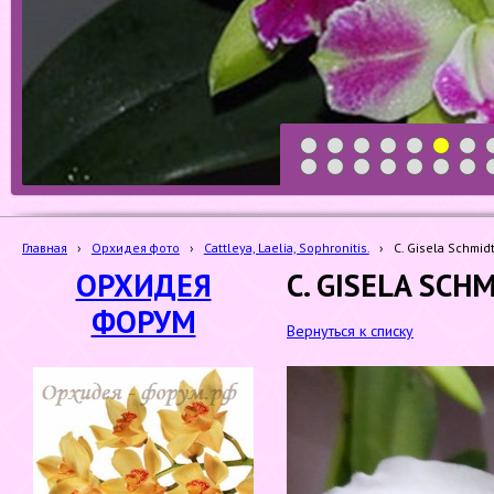
1
2
3
4
5
6
7
19
20
21
22
23
24
25
Главная
›
Орхидея фото
›
Cattleya, Laelia, Sophronitis.
›
C. Gisela Schmid
ОРХИДЕЯ
C. GISELA SCH
ФОРУМ
Вернуться к списку