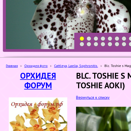
1
2
3
4
5
6
7
19
20
21
22
23
24
25
Главная
›
Орхидея фото
›
Cattleya, Laelia, Sophronitis.
›
Blc. Toshie s Mag
ОРХИДЕЯ
BLC. TOSHIE S 
ФОРУМ
TOSHIE AOKI)
Вернуться к списку