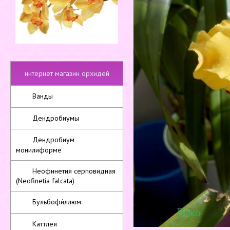
интернет магазин орхидей
Ванды
Дендробиумы
Дендробиум
монилиформе
Неофинетия серповидная
(Neofinetia falcata)
Бульбофи́ллюм
Каттлея