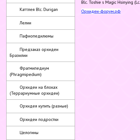
Blc. Toshie s Magic Hsinying (L
Каттлея Blc. Durigan
Орхидеи-форум.рф
Лелии
Пафиопедилюмы
Предзаказ орхидеи
Бразилии
Фрагмипедиум
(Phragmipedium)
Орхидеи на блоках
(Террариумные орхидеи)
Орхидея купить (разные)
Орхидеи подростки
Целогины