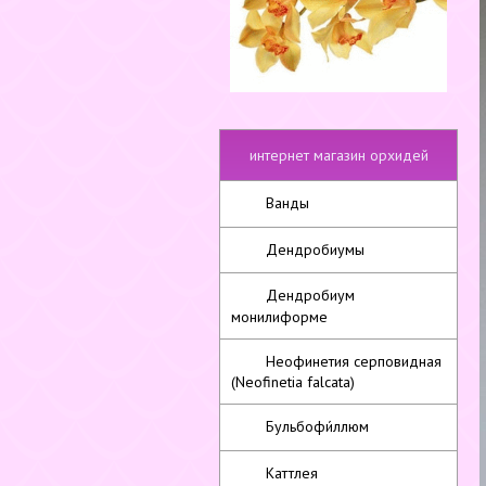
интернет магазин орхидей
Ванды
Дендробиумы
Дендробиум
монилиформе
Неофинетия серповидная
(Neofinetia falcata)
Бульбофи́ллюм
Каттлея