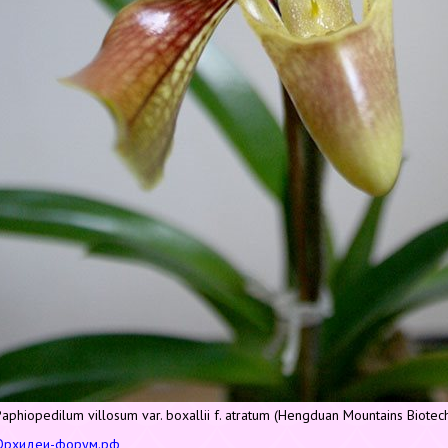
Paphiopedilum villosum var. boxallii f. atratum (Hengduan Mountains Biotec
Орхидеи-форум.рф