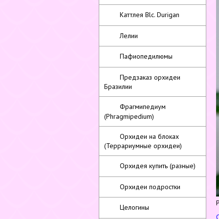
Каттлея Blc. Durigan
Лелии
Пафиопедилюмы
Предзаказ орхидеи
Бразилии
Фрагмипедиум
(Phragmipedium)
Орхидеи на блоках
(Террариумные орхидеи)
Орхидея купить (разные)
Орхидеи подростки
Целогины