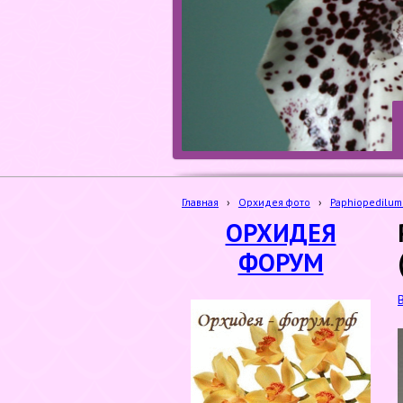
Главная
›
Орхидея фото
›
Paphiopedilu
ОРХИДЕЯ
ФОРУМ