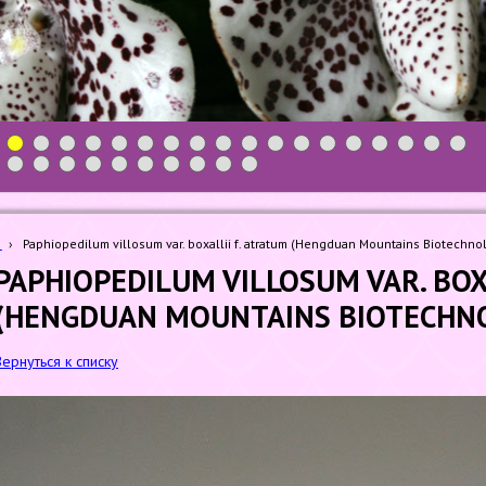
1
2
3
4
5
6
7
8
9
10
11
12
13
14
15
16
17
18
19
20
21
22
23
24
25
26
27
28
m
›
Paphiopedilum villosum var. boxallii f. atratum (Hengduan Mountains Biotechno
PAPHIOPEDILUM VILLOSUM VAR. BOX
(HENGDUAN MOUNTAINS BIOTECHN
Вернуться к списку