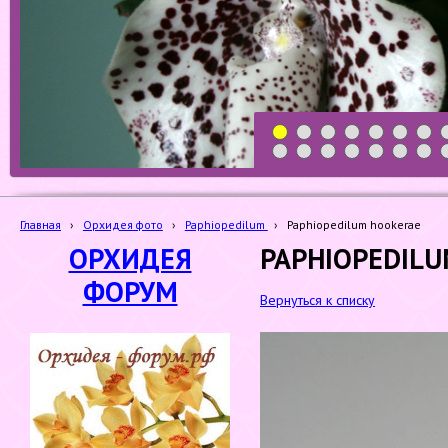
1
2
3
4
5
6
7
19
20
21
22
23
24
25
Главная
›
Орхидея фото
›
Paphiopedilum
›
Paphiopedilum hookerae
ОРХИДЕЯ
PAPHIOPEDIL
ФОРУМ
Вернуться к списку