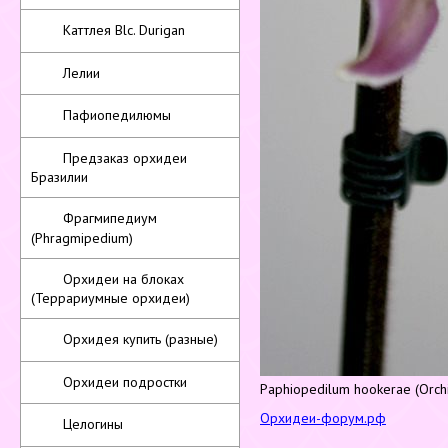
Каттлея Blc. Durigan
Лелии
Пафиопедилюмы
Предзаказ орхидеи
Бразилии
Фрагмипедиум
(Phragmipedium)
Орхидеи на блоках
(Террариумные орхидеи)
Орхидея купить (разные)
Орхидеи подростки
Paphiopedilum hookerae (Orchi
Орхидеи-форум.рф
Целогины