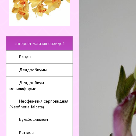
интернет магазин орхидей
Ванды
Дендробиумы
Дендробиум
монилиформе
Неофинетия серповидная
(Neofinetia falcata)
Бульбофи́ллюм
Каттлея