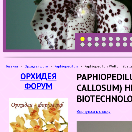
1
2
3
4
5
6
7
19
20
21
22
23
24
25
Главная
›
Орхидея фото
›
Paphiopedilum
›
Paphiopedilum Wottonii (bel
ОРХИДЕЯ
PAPHIOPEDIL
ФОРУМ
CALLOSUM) 
BIOTECHNOL
Вернуться к списку