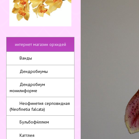
интернет магазин орхидей
Ванды
Дендробиумы
Дендробиум
монилиформе
Неофинетия серповидная
(Neofinetia falcata)
Бульбофи́ллюм
Каттлея