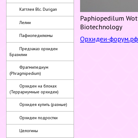
Каттлея Blc. Durigan
Paphiopedilum Wott
Лелии
Biotechnology
Пафиопедилюмы
Орхидеи-форум.рф
Предзаказ орхидеи
Бразилии
Фрагмипедиум
(Phragmipedium)
Орхидеи на блоках
(Террариумные орхидеи)
Орхидея купить (разные)
Орхидеи подростки
Целогины