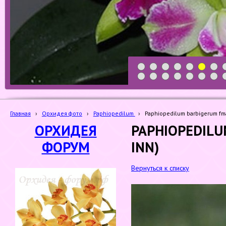
1
2
3
4
5
6
7
19
20
21
22
23
24
25
Главная
›
Орхидея фото
›
Paphiopedilum
›
Paphiopedilum barbigerum fma
ОРХИДЕЯ
PAPHIOPEDILU
ФОРУМ
INN)
Вернуться к списку