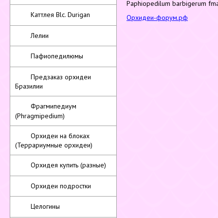
Paphiopedilum barbigerum fma.
Каттлея Blc. Durigan
Орхидеи-форум.рф
Лелии
Пафиопедилюмы
Предзаказ орхидеи
Бразилии
Фрагмипедиум
(Phragmipedium)
Орхидеи на блоках
(Террариумные орхидеи)
Орхидея купить (разные)
Орхидеи подростки
Целогины