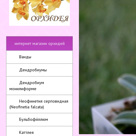
интернет магазин орхидей
Ванды
Дендробиумы
Дендробиум
монилиформе
Неофинетия серповидная
(Neofinetia falcata)
Бульбофи́ллюм
Каттлея