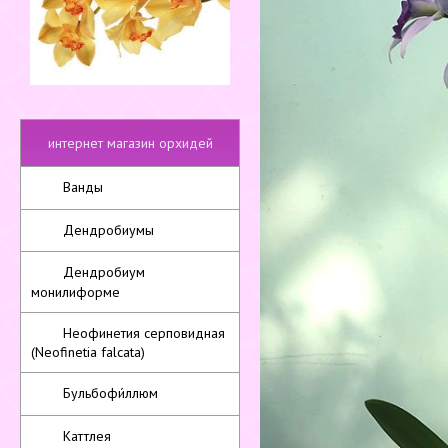
интернет магазин орхидей
Ванды
Дендробиумы
Дендробиум
монилиформе
Неофинетия серповидная
(Neofinetia falcata)
Бульбофи́ллюм
Каттлея