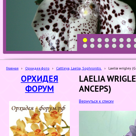
1
2
3
4
5
6
7
19
20
21
22
23
24
25
Главная
›
Орхидея фото
›
Cattleya, Laelia, Sophronitis.
›
Laelia wrigley (G
ОРХИДЕЯ
LAELIA WRIGLE
ФОРУМ
ANCEPS)
Вернуться к списку