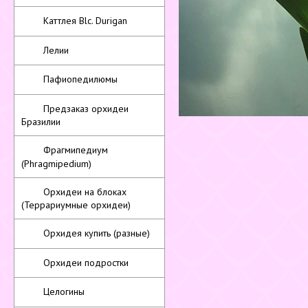
Каттлея Blc. Durigan
Лелии
Пафиопедилюмы
Предзаказ орхидеи
Бразилии
Фрагмипедиум
(Phragmipedium)
Орхидеи на блоках
(Террариумные орхидеи)
Орхидея купить (разные)
Орхидеи подростки
Целогины