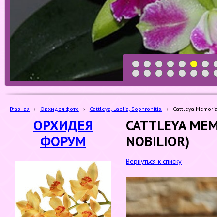
1
2
3
4
5
6
7
19
20
21
22
23
24
25
Главная
›
Орхидея фото
›
Cattleya, Laelia, Sophronitis.
›
Cattleya Memoria
ОРХИДЕЯ
CATTLEYA MEM
ФОРУМ
NOBILIOR)
Вернуться к списку