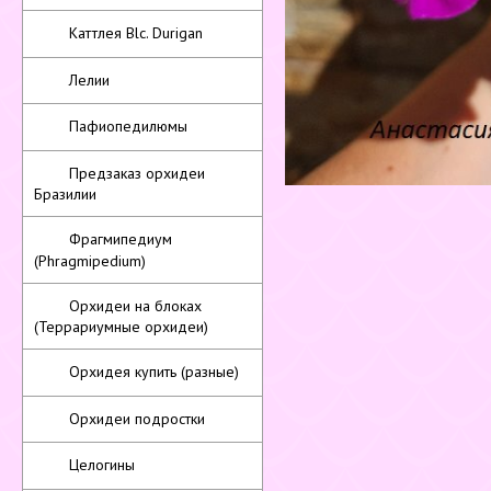
Каттлея Blc. Durigan
Лелии
Пафиопедилюмы
Предзаказ орхидеи
Бразилии
Фрагмипедиум
(Phragmipedium)
Орхидеи на блоках
(Террариумные орхидеи)
Орхидея купить (разные)
Орхидеи подростки
Целогины