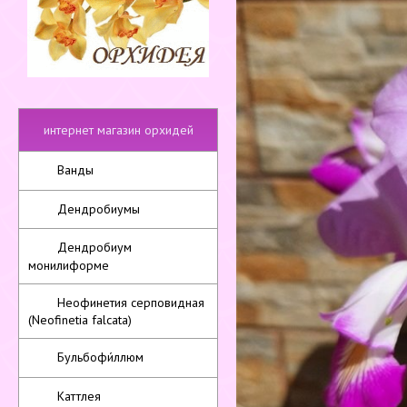
интернет магазин орхидей
Ванды
Дендробиумы
Дендробиум
монилиформе
Неофинетия серповидная
(Neofinetia falcata)
Бульбофи́ллюм
Каттлея