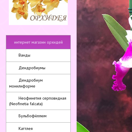
интернет магазин орхидей
Ванды
Дендробиумы
Дендробиум
монилиформе
Неофинетия серповидная
(Neofinetia falcata)
Бульбофи́ллюм
Каттлея