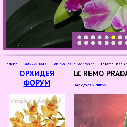
1
2
3
4
5
6
7
19
20
21
22
23
24
25
Главная
›
Орхидея фото
›
Cattleya, Laelia, Sophronitis.
›
Lc Remo Prada 'C
ОРХИДЕЯ
LC REMO PRADA
ФОРУМ
Вернуться к списку