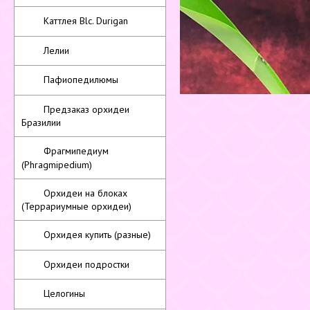
Каттлея Blc. Durigan
Лелии
Пафиопедилюмы
Предзаказ орхидеи
Бразилии
Фрагмипедиум
(Phragmipedium)
Орхидеи на блоках
(Террариумные орхидеи)
Орхидея купить (разные)
Орхидеи подростки
Целогины