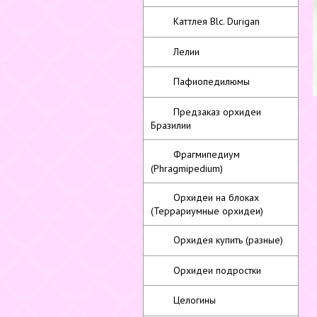
Каттлея Blc. Durigan
Лелии
Пафиопедилюмы
Предзаказ орхидеи
Бразилии
Фрагмипедиум
(Phragmipedium)
Орхидеи на блоках
(Террариумные орхидеи)
Орхидея купить (разные)
Орхидеи подростки
Целогины