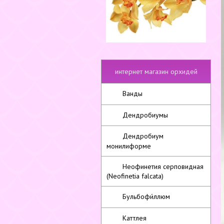
интернет магазин орхидей
Ванды
Дендробиумы
Дендробиум
монилиформе
Неофинетия серповидная
(Neofinetia falcata)
Бульбофи́ллюм
Каттлея