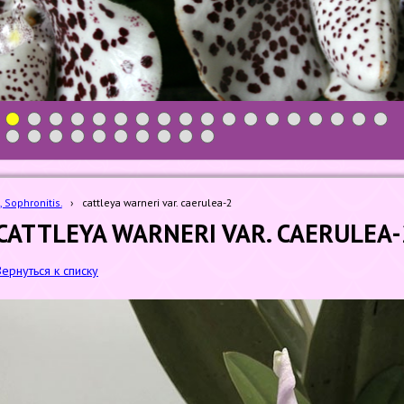
1
2
3
4
5
6
7
8
9
10
11
12
13
14
15
16
17
18
19
20
21
22
23
24
25
26
27
28
, Sophronitis.
›
cattleya warneri var. caerulea-2
CATTLEYA WARNERI VAR. CAERULEA-
Вернуться к списку