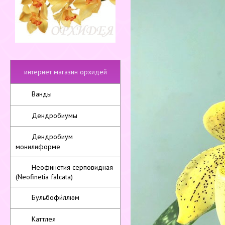
интернет магазин орхидей
Ванды
Дендробиумы
Дендробиум
монилиформе
Неофинетия серповидная
(Neofinetia falcata)
Бульбофи́ллюм
Каттлея