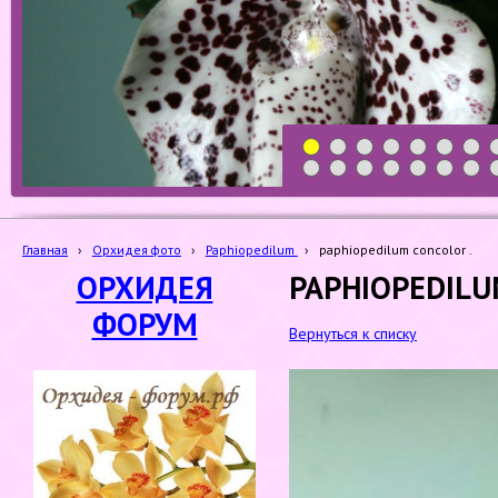
1
2
3
4
5
6
7
19
20
21
22
23
24
25
Главная
›
Орхидея фото
›
Paphiopedilum
›
paphiopedilum concolor .
ОРХИДЕЯ
PAPHIOPEDILU
ФОРУМ
Вернуться к списку