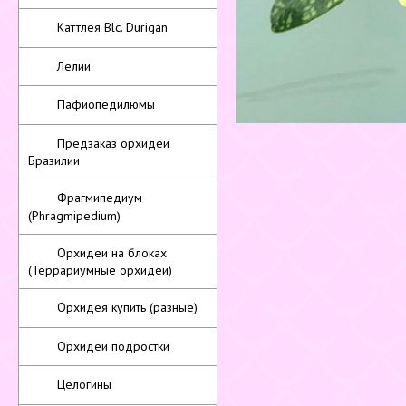
Каттлея Blc. Durigan
Лелии
Пафиопедилюмы
Предзаказ орхидеи
Бразилии
Фрагмипедиум
(Phragmipedium)
Орхидеи на блоках
(Террариумные орхидеи)
Орхидея купить (разные)
Орхидеи подростки
Целогины