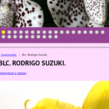
1
2
3
4
5
6
7
8
9
10
11
12
13
14
15
16
17
18
19
20
21
22
23
24
25
26
27
28
, Sophronitis.
›
Blc. Rodrigo Suzuki.
BLC. RODRIGO SUZUKI.
Вернуться к списку