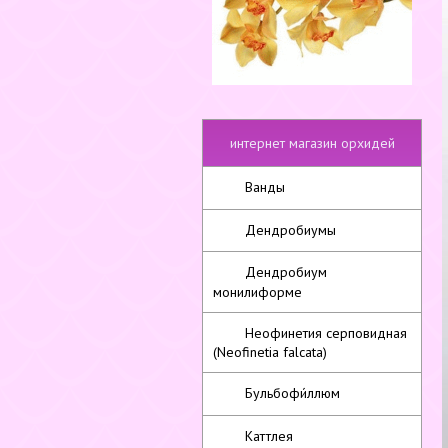
интернет магазин орхидей
Ванды
Дендробиумы
Дендробиум
монилиформе
Неофинетия серповидная
(Neofinetia falcata)
Бульбофи́ллюм
Каттлея