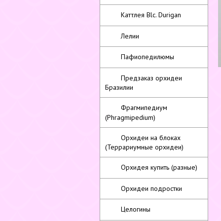
Каттлея Blc. Durigan
Лелии
Пафиопедилюмы
Предзаказ орхидеи
Бразилии
Фрагмипедиум
(Phragmipedium)
Орхидеи на блоках
(Террариумные орхидеи)
Орхидея купить (разные)
Орхидеи подростки
Целогины