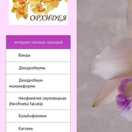
интернет магазин орхидей
Ванды
Дендробиумы
Дендробиум
монилиформе
Неофинетия серповидная
(Neofinetia falcata)
Бульбофи́ллюм
Каттлея