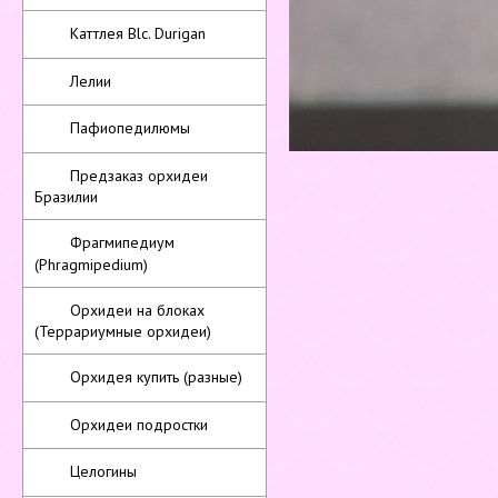
Каттлея Blc. Durigan
Лелии
Пафиопедилюмы
Предзаказ орхидеи
Бразилии
Фрагмипедиум
(Phragmipedium)
Орхидеи на блоках
(Террариумные орхидеи)
Орхидея купить (разные)
Орхидеи подростки
Целогины