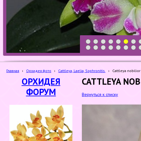
1
2
3
4
5
6
7
19
20
21
22
23
24
25
Главная
›
Орхидея фото
›
Cattleya, Laelia, Sophronitis.
›
Cattleya nobilior 
ОРХИДЕЯ
CATTLEYA NOBI
ФОРУМ
Вернуться к списку