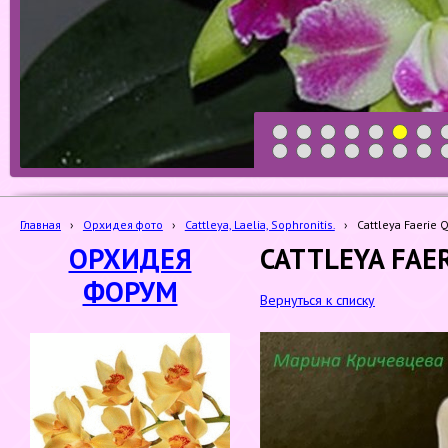
1
2
3
4
5
6
7
19
20
21
22
23
24
25
Главная
›
Орхидея фото
›
Cattleya, Laelia, Sophronitis.
›
Cattleya Faerie 
ОРХИДЕЯ
CATTLEYA FAER
ФОРУМ
Вернуться к списку