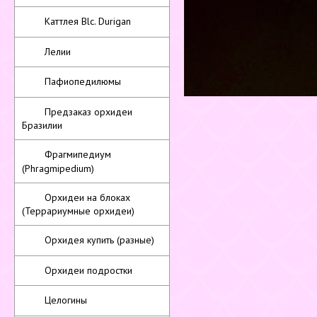
Каттлея Blc. Durigan
Лелии
Пафиопедилюмы
Предзаказ орхидеи
Бразилии
Фрагмипедиум
(Phragmipedium)
Орхидеи на блоках
(Террариумные орхидеи)
Орхидея купить (разные)
Орхидеи подростки
Целогины