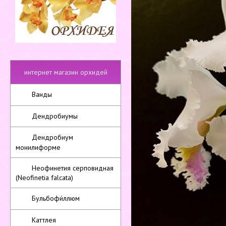
интернет магазин орхидей
Ванды
Дендробиумы
Дендробиум
монилиформе
Неофинетия серповидная
(Neofinetia falcata)
Бульбофи́ллюм
Каттлея